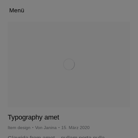
Menü
Typography amet
Item design
Von
Janina
15. März 2020
Glavrida from amet – nullam porta nulla.