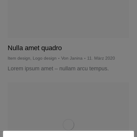
Nulla amet quadro
Item design
,
Logo design
Von
Janina
11. März 2020
Lorem ipsum amet – nullam arcu tempus.